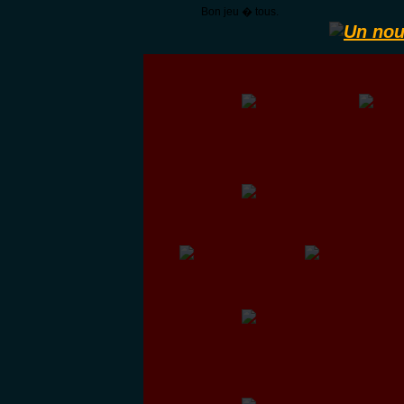
Bon jeu � tous.
Un nou