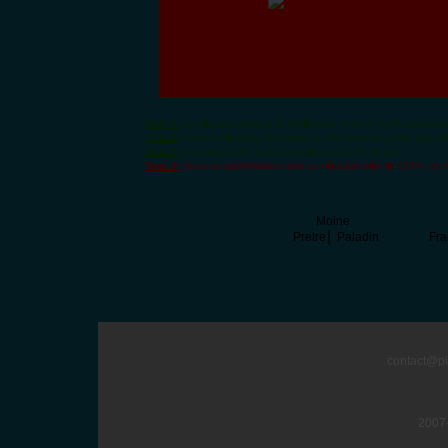
Note 1:
Le r�sultat indique la diff�rence entre le build comparatif
Note 2:
Dans le r�sultat, les points en vert sont les points que v
Note 3:
Les calculs de up sont bas�s sur les % du jeu.
Note 4:
Nous ne garantissons pas un r�sultat s�r � 100%, du fa
Moine
|
Pretre
Paladin
Fran
contact@pi
2007-