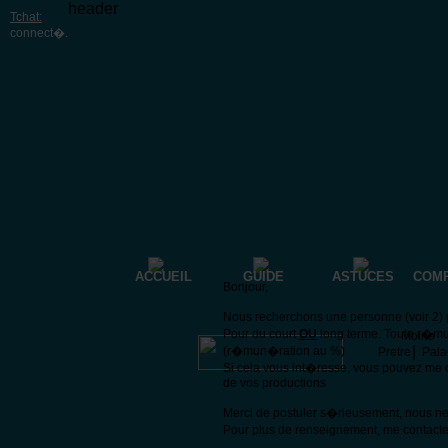
header
Tchat:
connect�
.
ACCUEIL
GUIDE
ASTUCES
COM
Bonjour,
Nous recherchons une personne (voir 2) p
Pour du court
OU
long terme. Toute r�mu
Moine
|
(r�mun�ration au %)
Pretre
Pala
Si cela vous int�resse, vous pouvez me 
de vos productions
Merci de postuler s�rieusement, nous n
Pour plus de renseignement, me contacte