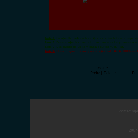
Note 1:
Le r�sultat indique la diff�rence entre le build comparatif
Note 2:
Dans le r�sultat, les points en vert sont les points que v
Note 3:
Les calculs de up sont bas�s sur les % du jeu.
Note 4:
Nous ne garantissons pas un r�sultat s�r � 100%, du fa
Moine
|
Pretre
Paladin
Fran
contact@pi
2007-