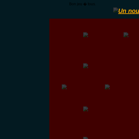
Bon jeu � tous.
Un nou