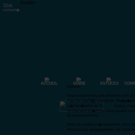
header
Tchat:
connect�
.
ACCUEIL
GUIDE
ASTUCES
COM
Bonjour,
Nous recherchons une personne (voir 2) p
Pour du court
OU
long terme. Toute r�mu
Moine
|
(r�mun�ration au %)
Pretre
Pala
Si cela vous int�resse, vous pouvez me 
de vos productions
Merci de postuler s�rieusement, nous n
Pour plus de renseignement, me contacte