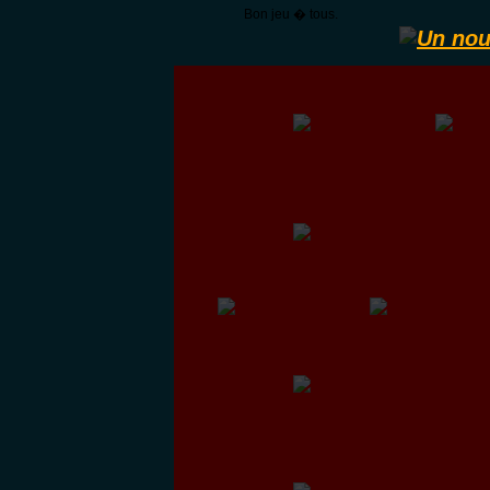
Bon jeu � tous.
Un nou