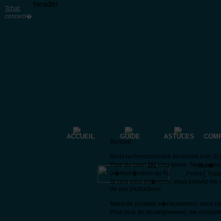
header
Tchat:
connect�
.
ACCUEIL
GUIDE
ASTUCES
COM
Bonjour,
Nous recherchons une personne (voir 2) p
Pour du court
OU
long terme. Toute r�mu
Moine
|
(r�mun�ration au %)
Pretre
Pala
Si cela vous int�resse, vous pouvez me 
de vos productions
Merci de postuler s�rieusement, nous n
Pour plus de renseignement, me contacte