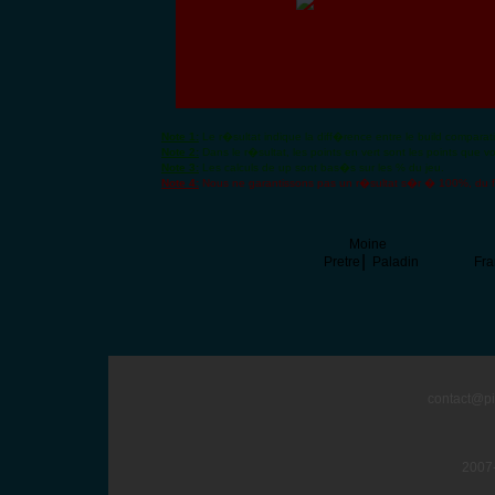
Note 1:
Le r�sultat indique la diff�rence entre le build comparatif
Note 2:
Dans le r�sultat, les points en vert sont les points que v
Note 3:
Les calculs de up sont bas�s sur les % du jeu.
Note 4:
Nous ne garantissons pas un r�sultat s�r � 100%, du fa
Moine
|
Pretre
Paladin
Fran
contact@pi
2007-