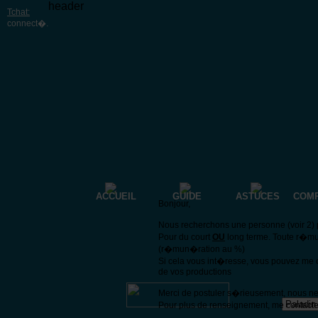
header
Tchat:
connect�
.
ACCUEIL
GUIDE
ASTUCES
COM
Bonjour,
Nous recherchons une personne (voir 2) p
Pour du court
OU
long terme. Toute r�mu
(r�mun�ration au %)
Si cela vous int�resse, vous pouvez me 
de vos productions
Merci de postuler s�rieusement, nous n
Pour plus de renseignement, me contacte