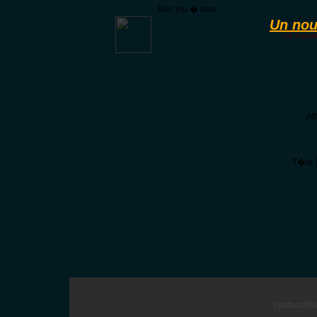
Bon jeu � tous.
Un nou
Le Paladi
Af
T�te
contact@pi