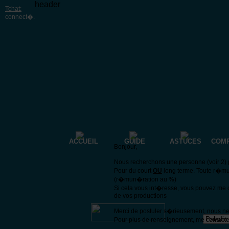
header
Tchat:
connect�
.
ACCUEIL
GUIDE
ASTUCES
COM
Bonjour,
Nous recherchons une personne (voir 2) p
Pour du court
OU
long terme. Toute r�mu
(r�mun�ration au %)
Si cela vous int�resse, vous pouvez me 
de vos productions
Merci de postuler s�rieusement, nous n
Pour plus de renseignement, me contacte