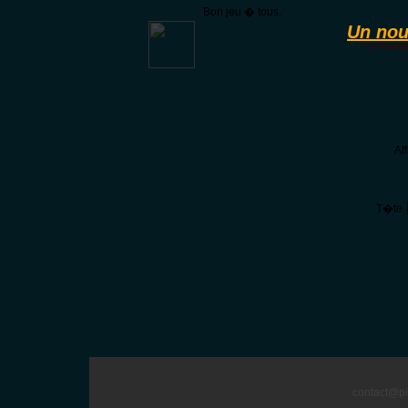
Bon jeu � tous.
Un nou
Le Paladi
Af
T�te
contact@pi