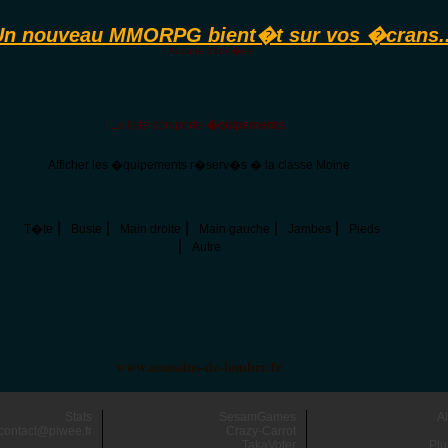
Un nouveau MMORPG bient�t sur vos �crans..
Aucune donn�es!
La liste comporte
�quipements
.
Afficher les �quipements r�serv�s � la classe Moine
|
|
|
|
|
T�te
Buste
Main droite
Main gauche
Jambes
Pieds
|
Autre
www.assassins-de-lombre.fr
Stats
SesamGames
A
contact@piwee.fr
Crazy-Carrot
TakaVoter
Plu