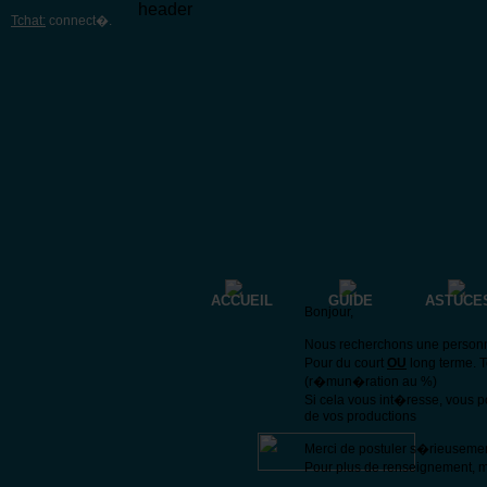
header
Tchat:
connect�
.
ACCUEIL
GUIDE
ASTUCE
Bonjour,
Nous recherchons une personne 
Pour du court
OU
long terme. 
(r�mun�ration au %)
Si cela vous int�resse, vous 
de vos productions
Merci de postuler s�rieuseme
Pour plus de renseignement, m