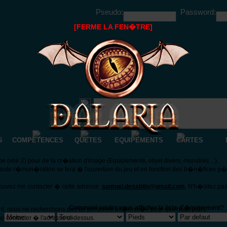
Pseudo:
Password:
[FERME LA FEN�TRE]
S
COMPETENCES
QUETES
EQUIPEMENTS
CARTES
(voir 2) pour de la cr�ation d'image (Equipements, objet divers, monstres... ).
Toute r�mun�ration se fera � l'ouverture du jeu et en fonction des b�n�fices g
pouvez me contacter � cette adresse:
samuel.desablin@gmail.com
. N'h�sitez pa
Comment voulez vous afficher la liste d'�quipement?
nt, nous ne recherchons pas de personne int�ress�e pour quelques jours.
e contacter � l'adresse ci-dessus.