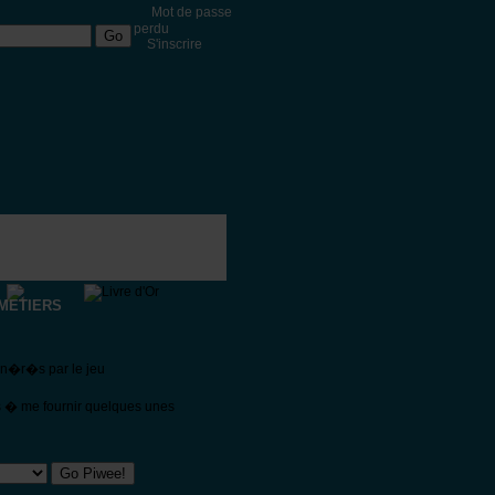
Mot de passe
perdu
S'inscrire
METIERS
�n�r�s par le jeu
s � me fournir quelques unes