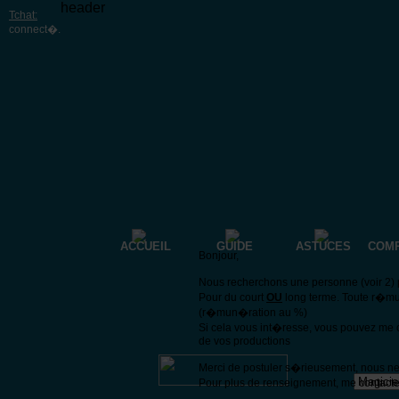
header
Tchat:
connect�
.
ACCUEIL
GUIDE
ASTUCES
COM
Bonjour,
Nous recherchons une personne (voir 2) p
Pour du court
OU
long terme. Toute r�mu
(r�mun�ration au %)
Si cela vous int�resse, vous pouvez me 
de vos productions
Merci de postuler s�rieusement, nous n
Pour plus de renseignement, me contacte