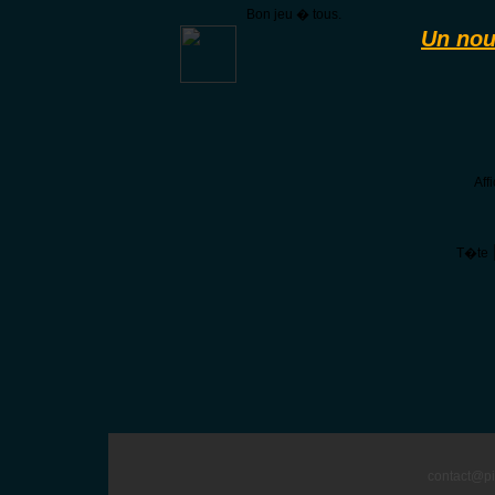
Bon jeu � tous.
Un nou
Aff
T�te
contact@pi