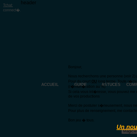
header
Tchat:
connect�
.
Bonjour,
Nous recherchons une personne (voir 2) p
Pour du court
OU
long terme. Toute r�mu
ACCUEIL
GUIDE
ASTUCES
COM
(r�mun�ration au %)
Si cela vous int�resse, vous pouvez me 
de vos productions
Merci de postuler s�rieusement, nous n
Pour plus de renseignement, me contacte
Bon jeu � tous.
Un nou