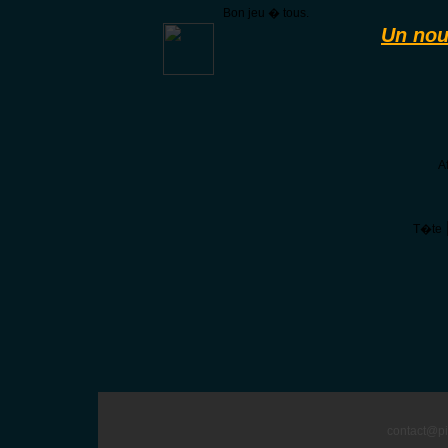
Bon jeu � tous.
Un nou
A
T�te
contact@pi