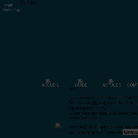
header
Tchat:
connect�
.
ACCUEIL
GUIDE
ASTUCES
COM
Bonjour,
Nous recherchons une personne (voir 2) p
Pour du court
OU
long terme. Toute r�mu
(r�mun�ration au %)
Si cela vous int�resse, vous pouvez me 
de vos productions
Merci de postuler s�rieusement, nous n
Pour plus de renseignement, me contacte