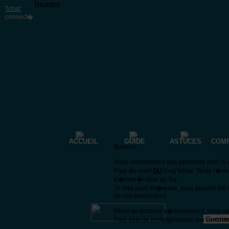
header
Tchat:
connect�
.
ACCUEIL
GUIDE
ASTUCES
COM
Bonjour,
Nous recherchons une personne (voir 2) p
Pour du court
OU
long terme. Toute r�mu
(r�mun�ration au %)
Si cela vous int�resse, vous pouvez me 
de vos productions
Merci de postuler s�rieusement, nous n
Pour plus de renseignement, me contacte