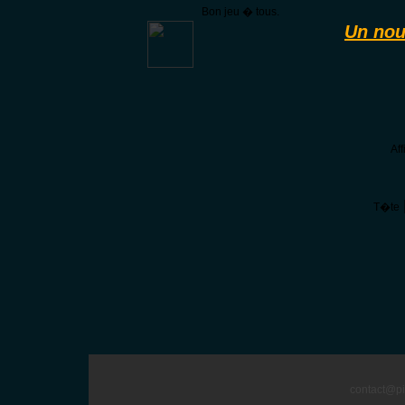
Bon jeu � tous.
Un nou
Af
T�te
contact@pi