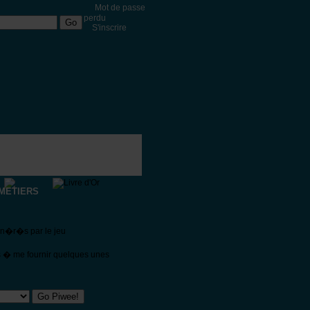
Mot de passe
perdu
S'inscrire
METIERS
�n�r�s par le jeu
s � me fournir quelques unes