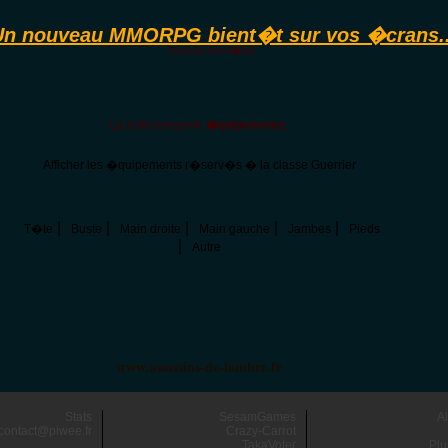
Un nouveau MMORPG bient�t sur vos �crans..
Aucune donn�es!
La liste comporte
�quipements
.
Afficher les �quipements r�serv�s � la classe Guerrier
|
|
|
|
|
T�te
Buste
Main droite
Main gauche
Jambes
Pieds
|
Autre
www.assassins-de-lombre.fr
Stats
SesamGames
A
contact@piwee.fr
Crazy-Carrot
TakaVoter
Plu