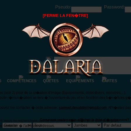
Pseudo:
Password:
[FERME LA FEN�TRE]
S
COMPETENCES
QUETES
EQUIPEMENTS
CARTES
(voir 2) pour de la cr�ation d'image (Equipements, objet divers, monstres... ).
Toute r�mun�ration se fera � l'ouverture du jeu et en fonction des b�n�fices g
pouvez me contacter � cette adresse:
samuel.desablin@gmail.com
. N'h�sitez pa
Comment voulez vous afficher la liste d'�quipement?
nt, nous ne recherchons pas de personne int�ress�e pour quelques jours.
e contacter � l'adresse ci-dessus.