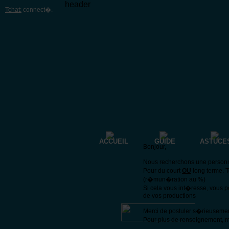
header
Tchat:
connect�
.
ACCUEIL
GUIDE
ASTUCE
Bonjour,
Nous recherchons une personne 
Pour du court
OU
long terme. 
(r�mun�ration au %)
Si cela vous int�resse, vous 
de vos productions
Merci de postuler s�rieuseme
Pour plus de renseignement, m