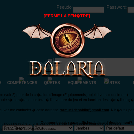
Pseudo:
Password:
[FERME LA FEN�TRE]
S
COMPETENCES
QUETES
EQUIPEMENTS
CARTES
(voir 2) pour de la cr�ation d'image (Equipements, objet divers, monstres... ).
Toute r�mun�ration se fera � l'ouverture du jeu et en fonction des b�n�fices g
pouvez me contacter � cette adresse:
samuel.desablin@gmail.com
. N'h�sitez pa
Comment voulez vous afficher la liste d'�quipement?
nt, nous ne recherchons pas de personne int�ress�e pour quelques jours.
e contacter � l'adresse ci-dessus.