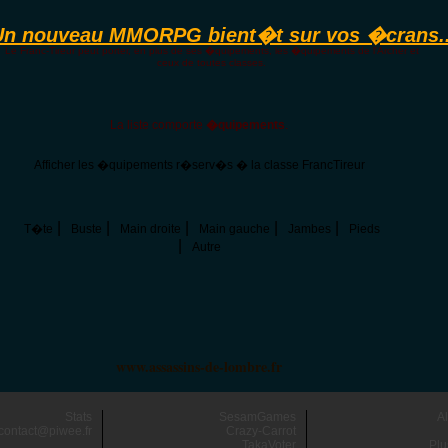
Un nouveau MMORPG bient�t sur vos �crans..
Le Franc-Tireur peut porter, en plus de ses �quipements, les �quipements de l'Archer et
ceux de toutes classes.
La liste comporte
�quipements
.
Afficher les �quipements r�serv�s � la classe FrancTireur
|
|
|
|
|
T�te
Buste
Main droite
Main gauche
Jambes
Pieds
|
Autre
www.assassins-de-lombre.fr
Stats
SesamGames
A
contact@piwee.fr
Crazy-Carrot
TakaVoter
Plu