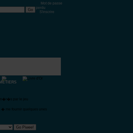
Mot de passe
perdu
S'inscrire
METIERS
�n�r�s par le jeu
s � me fournir quelques unes