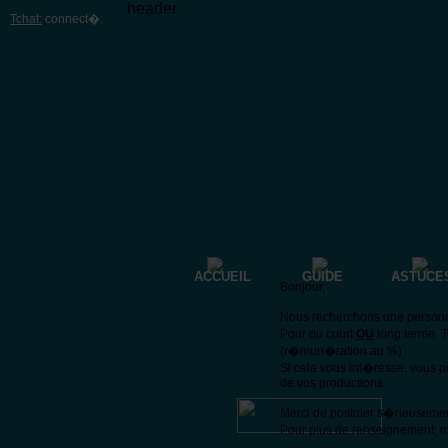
header
Tchat:
connect�
.
ACCUEIL
GUIDE
ASTUCE
Bonjour,
Nous recherchons une personne 
Pour du court
OU
long terme. 
(r�mun�ration au %)
Si cela vous int�resse, vous 
de vos productions
Merci de postuler s�rieuseme
Pour plus de renseignement, m