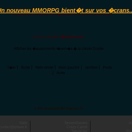
Un nouveau MMORPG bient�t sur vos �crans..
Le Druide ne peut porter que ses �quipements et ceux de toutes classes.
La liste comporte
�quipements
.
Afficher les �quipements r�serv�s � la classe Druide
|
|
|
|
|
T�te
Buste
Main droite
Main gauche
Jambes
Pieds
|
Autre
www.assassins-de-lombre.fr
Stats
SesamGames
A
contact@piwee.fr
Crazy-Carrot
TakaVoter
Plu