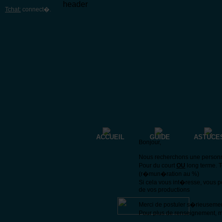
header
Tchat:
connect�
.
ACCUEIL
GUIDE
ASTUCE
Bonjour,
Nous recherchons une personne 
Pour du court
OU
long terme. 
(r�mun�ration au %)
Si cela vous int�resse, vous 
de vos productions
Merci de postuler s�rieuseme
Pour plus de renseignement, m