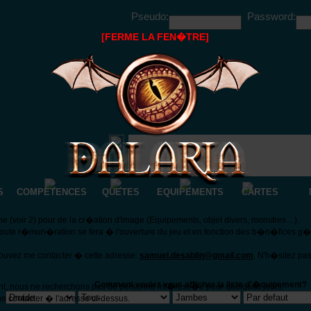
Pseudo:
Password:
[FERME LA FEN�TRE]
S
COMPETENCES
QUETES
EQUIPEMENTS
CARTES
(voir 2) pour de la cr�ation d'image (Equipements, objet divers, monstres... ).
Toute r�mun�ration se fera � l'ouverture du jeu et en fonction des b�n�fices g
pouvez me contacter � cette adresse:
samuel.desablin@gmail.com
. N'h�sitez pa
Comment voulez vous afficher la liste d'�quipement?
nt, nous ne recherchons pas de personne int�ress�e pour quelques jours.
e contacter � l'adresse ci-dessus.