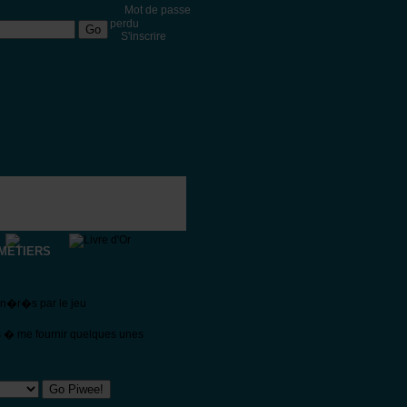
Mot de passe
perdu
S'inscrire
METIERS
�n�r�s par le jeu
s � me fournir quelques unes