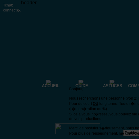
header
Tchat:
connect�
.
ACCUEIL
GUIDE
ASTUCES
COM
Bonjour,
Nous recherchons une personne (voir 2) p
Pour du court
OU
long terme. Toute r�mu
(r�mun�ration au %)
Si cela vous int�resse, vous pouvez me 
de vos productions
Merci de postuler s�rieusement, nous n
Pour plus de renseignement, me contacte