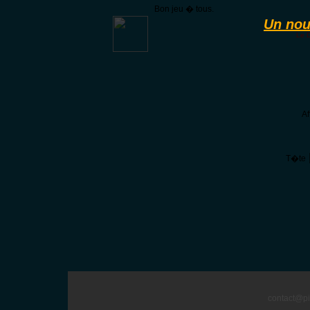
Bon jeu � tous.
Un nou
Le D
Af
T�te
contact@pi