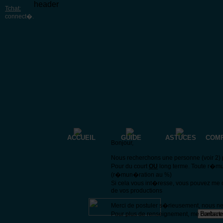
header
Tchat:
connect�
.
ACCUEIL
GUIDE
ASTUCES
COM
Bonjour,
Nous recherchons une personne (voir 2) p
Pour du court
OU
long terme. Toute r�mu
(r�mun�ration au %)
Si cela vous int�resse, vous pouvez me 
de vos productions
Merci de postuler s�rieusement, nous n
Pour plus de renseignement, me contacte