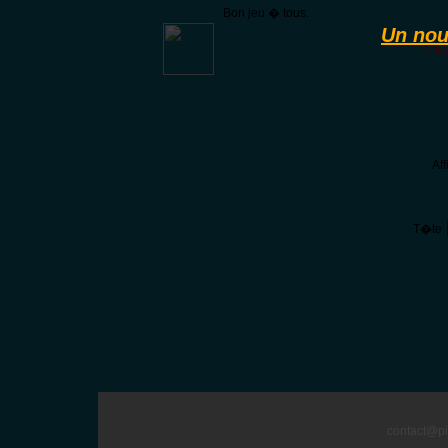
Bon jeu � tous.
Un nou
Le Ba
Af
T�te
contact@pi