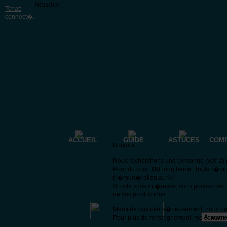
header
Tchat:
connect�
.
ACCUEIL
GUIDE
ASTUCES
COM
Bonjour,
Nous recherchons une personne (voir 2) p
Pour du court
OU
long terme. Toute r�mu
(r�mun�ration au %)
Si cela vous int�resse, vous pouvez me 
de vos productions
Merci de postuler s�rieusement, nous n
Pour plus de renseignement, me contacte