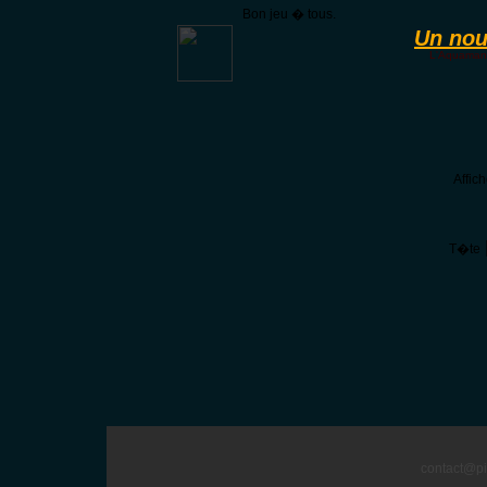
Bon jeu � tous.
Un nou
L'Aquamanc
Affic
T�te
contact@pi