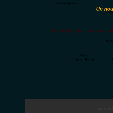
Bon jeu � tous.
Un nou
Aff
Attention � ne pas vendre une com
Affic
Moine
|
Pr�tre
Paladin
F
contact@pi