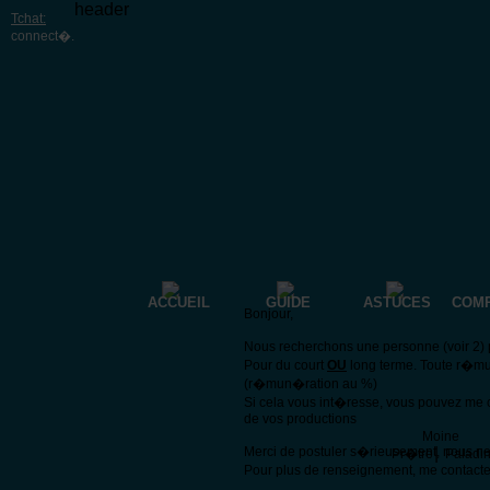
header
Tchat:
connect�
.
ACCUEIL
GUIDE
ASTUCES
COM
Bonjour,
Nous recherchons une personne (voir 2) p
Pour du court
OU
long terme. Toute r�mu
(r�mun�ration au %)
Si cela vous int�resse, vous pouvez me 
de vos productions
Moine
Merci de postuler s�rieusement, nous n
|
Pr�tre
Paladi
Pour plus de renseignement, me contacte