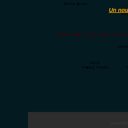
Bon jeu � tous.
Un nou
Affi
Attention � ne pas vendre une com
Affic
Moine
|
Pr�tre
Paladin
F
contact@pi