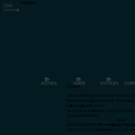
header
Tchat:
connect�
.
ACCUEIL
GUIDE
ASTUCES
COM
Bonjour,
Nous recherchons une personne (voir 2) p
Pour du court
OU
long terme. Toute r�mu
(r�mun�ration au %)
Si cela vous int�resse, vous pouvez me 
de vos productions
Moine
Merci de postuler s�rieusement, nous n
|
Pr�tre
Paladi
Pour plus de renseignement, me contacte